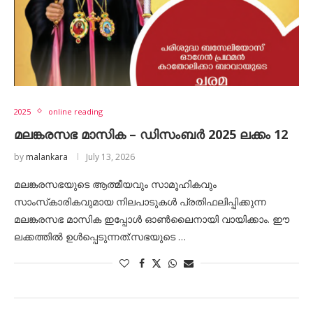
2025
online reading
മലങ്കരസഭ മാസിക – ഡിസംബർ 2025 ലക്കം 12
by
malankara
July 13, 2026
മലങ്കരസഭയുടെ ആത്മീയവും സാമൂഹികവും
സാംസ്‌കാരികവുമായ നിലപാടുകൾ പ്രതിഫലിപ്പിക്കുന്ന
മലങ്കരസഭ മാസിക ഇപ്പോൾ ഓൺലൈനായി വായിക്കാം. ഈ
ലക്കത്തിൽ ഉൾപ്പെടുന്നത്:സഭയുടെ …