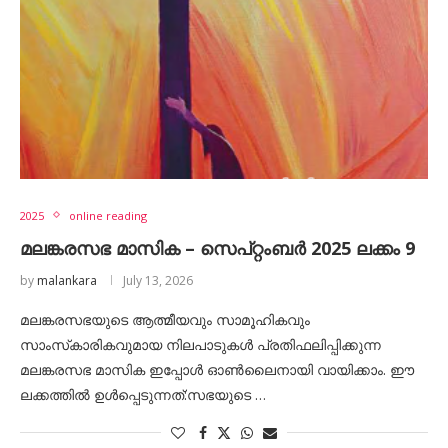
2025
online reading
മലങ്കരസഭ മാസിക – സെപ്റ്റംബർ 2025 ലക്കം 9
by
malankara
July 13, 2026
മലങ്കരസഭയുടെ ആത്മീയവും സാമൂഹികവും
സാംസ്‌കാരികവുമായ നിലപാടുകൾ പ്രതിഫലിപ്പിക്കുന്ന
മലങ്കരസഭ മാസിക ഇപ്പോൾ ഓൺലൈനായി വായിക്കാം. ഈ
ലക്കത്തിൽ ഉൾപ്പെടുന്നത്:സഭയുടെ …