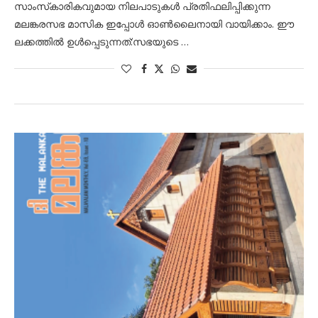
സാംസ്‌കാരികവുമായ നിലപാടുകൾ പ്രതിഫലിപ്പിക്കുന്ന
മലങ്കരസഭ മാസിക ഇപ്പോൾ ഓൺലൈനായി വായിക്കാം. ഈ
ലക്കത്തിൽ ഉൾപ്പെടുന്നത്:സഭയുടെ …