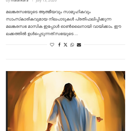
by
malankara
July 13, 2026
മലങ്കരസഭയുടെ ആത്മീയവും സാമൂഹികവും
സാംസ്‌കാരികവുമായ നിലപാടുകൾ പ്രതിഫലിപ്പിക്കുന്ന
മലങ്കരസഭ മാസിക ഇപ്പോൾ ഓൺലൈനായി വായിക്കാം. ഈ
ലക്കത്തിൽ ഉൾപ്പെടുന്നത്:സഭയുടെ …