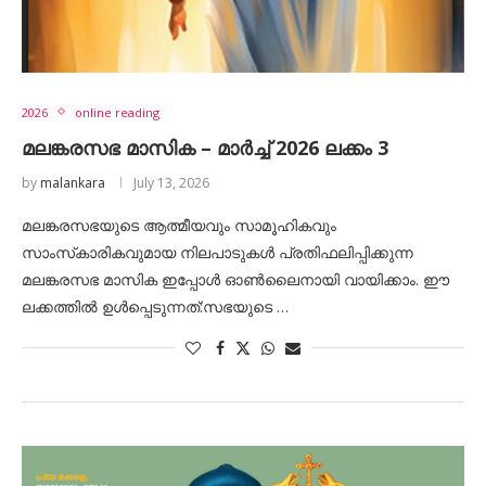
2026
online reading
മലങ്കരസഭ മാസിക – മാർച്ച് 2026 ലക്കം 3
by
malankara
July 13, 2026
മലങ്കരസഭയുടെ ആത്മീയവും സാമൂഹികവും
സാംസ്‌കാരികവുമായ നിലപാടുകൾ പ്രതിഫലിപ്പിക്കുന്ന
മലങ്കരസഭ മാസിക ഇപ്പോൾ ഓൺലൈനായി വായിക്കാം. ഈ
ലക്കത്തിൽ ഉൾപ്പെടുന്നത്:സഭയുടെ …