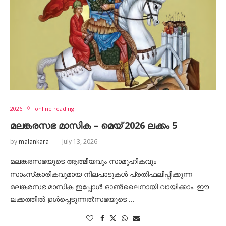
2026
online reading
മലങ്കരസഭ മാസിക – മെയ് 2026 ലക്കം 5
by
malankara
July 13, 2026
മലങ്കരസഭയുടെ ആത്മീയവും സാമൂഹികവും
സാംസ്‌കാരികവുമായ നിലപാടുകൾ പ്രതിഫലിപ്പിക്കുന്ന
മലങ്കരസഭ മാസിക ഇപ്പോൾ ഓൺലൈനായി വായിക്കാം. ഈ
ലക്കത്തിൽ ഉൾപ്പെടുന്നത്:സഭയുടെ …