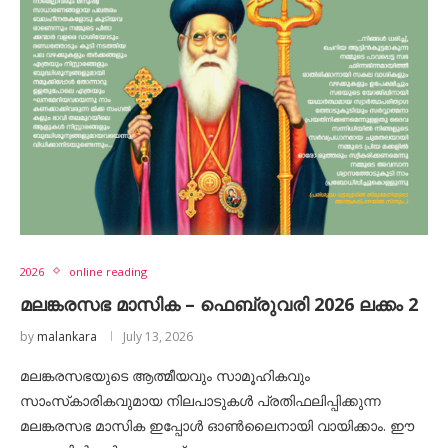
2026
online reading
മലങ്കരസഭ മാസിക – ഫെബ്രുവരി 2026 ലക്കം 2
by
malankara
July 13, 2026
മലങ്കരസഭയുടെ ആത്മീയവും സാമൂഹികവും
സാംസ്‌കാരികവുമായ നിലപാടുകൾ പ്രതിഫലിപ്പിക്കുന്ന
മലങ്കരസഭ മാസിക ഇപ്പോൾ ഓൺലൈനായി വായിക്കാം. ഈ