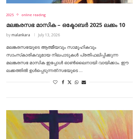
2025
online reading
മലങ്കരസഭ മാസിക – ഒക്ടോബർ 2025 ലക്കം 10
by
malankara
July 13, 2026
മലങ്കരസഭയുടെ ആത്മീയവും സാമൂഹികവും
സാംസ്‌കാരികവുമായ നിലപാടുകൾ പ്രതിഫലിപ്പിക്കുന്ന
മലങ്കരസഭ മാസിക ഇപ്പോൾ ഓൺലൈനായി വായിക്കാം. ഈ
ലക്കത്തിൽ ഉൾപ്പെടുന്നത്:സഭയുടെ …