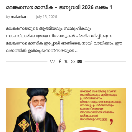
മലങ്കരസഭ മാസിക – ജനുവരി 2026 ലക്കം 1
by
malankara
July 13, 2026
മലങ്കരസഭയുടെ ആത്മീയവും സാമൂഹികവും
സാംസ്‌കാരികവുമായ നിലപാടുകൾ പ്രതിഫലിപ്പിക്കുന്ന
മലങ്കരസഭ മാസിക ഇപ്പോൾ ഓൺലൈനായി വായിക്കാം. ഈ
ലക്കത്തിൽ ഉൾപ്പെടുന്നത്:സഭയുടെ …