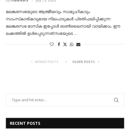
by
malankara
July 13, 2026
മലങ്കരസഭയുടെ ആത്മീയവും സാമൂഹികവും
സാംസ്‌കാരികവുമായ നിലപാടുകൾ പ്രതിഫലിപ്പിക്കുന്ന
മലങ്കരസഭ മാസിക ഇപ്പോൾ ഓൺലൈനായി വായിക്കാം. ഈ
ലക്കത്തിൽ ഉൾപ്പെടുന്നത്:സഭയുടെ …
NEWER POSTS
OLDER POSTS
RECENT POSTS