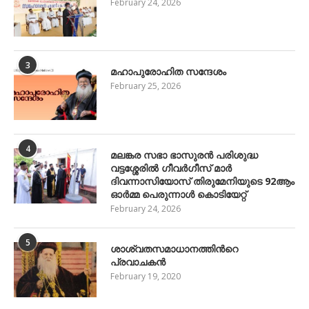
February 24, 2026
3
മഹാപുരോഹിത സന്ദേശം
February 25, 2026
4
മലങ്കര സഭാ ഭാസുരൻ പരിശുദ്ധ
വട്ടശ്ശേരിൽ ഗീവർഗീസ് മാർ
ദിവന്നാസിയോസ് തിരുമേനിയുടെ 92ആം
ഓർമ്മ പെരുന്നാൾ കൊടിയേറ്റ്
February 24, 2026
5
ശാശ്വതസമാധാനത്തിന്‍റെ
പ്രവാചകന്‍
February 19, 2020