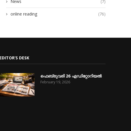
News
(7)
online reading
(76)
EDITOR’S DESK
ഫെബ്രുവരി 26 എഡിറ്റോറിയൽ
February 19, 2026