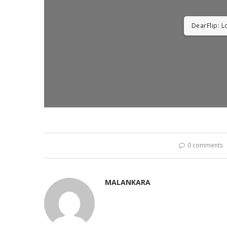
DearFlip: L
0 comments
MALANKARA