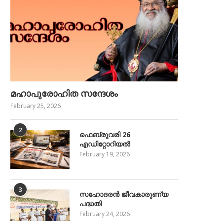
മഹാപുരോഹിത സന്ദേശം
February 25, 2026
2
ഫെബ്രുവരി 26
എഡിറ്റോറിയൽ
February 19, 2026
3
സഹോദരൻ ജീവകാരുണ്യ
പദ്ധതി
February 24, 2026