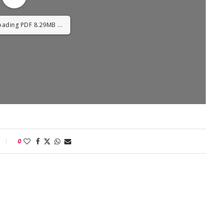
oading PDF 12.59MB ...
0