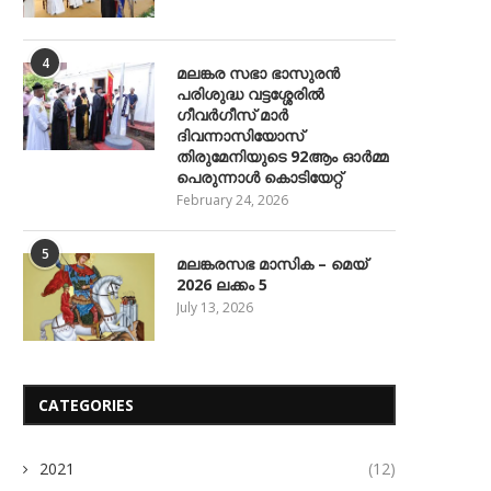
4
മലങ്കര സഭാ ഭാസുരൻ
പരിശുദ്ധ വട്ടശ്ശേരിൽ
ഗീവർഗീസ് മാർ
ദിവന്നാസിയോസ്
തിരുമേനിയുടെ 92ആം ഓർമ്മ
പെരുന്നാൾ കൊടിയേറ്റ്
February 24, 2026
5
മലങ്കരസഭ മാസിക – മെയ്
2026 ലക്കം 5
July 13, 2026
CATEGORIES
മലങ്കരസഭ മാസിക – ഫെബ്രുവരി
മലങ്കരസഭ മാസിക – ജനുവര
2026 ലക്കം 2
ലക്കം 1
2021
(12)
July 13, 2026
July 13, 2026