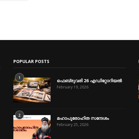
POPULAR POSTS
1
ഫെബ്രുവരി 26 എഡിറ്റോറിയൽ
February 19, 2026
2
മഹാപുരോഹിത സന്ദേശം
February 25, 2026