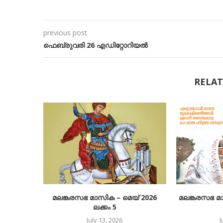
previous post
ഫെബ്രുവരി 26 എഡിറ്റോറിയൽ
RELAT
മലങ്കരസഭ മാസിക – മെയ് 2026
മലങ്കരസഭ മ
ലക്കം 5
July 13, 2026
J