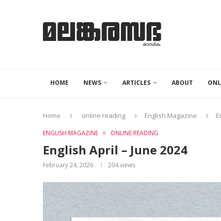
HOME
NEWS
ARTICLES
ABOUT
ONL
Home
online reading
English Magazine
E
ENGLISH MAGAZINE
ONLINE READING
English April – June 2024
February 24, 2026
204
views