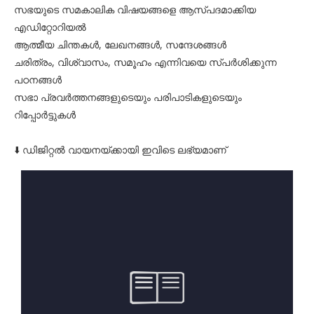
സഭയുടെ സമകാലിക വിഷയങ്ങളെ ആസ്പദമാക്കിയ
എഡിറ്റോറിയൽ
ആത്മീയ ചിന്തകൾ, ലേഖനങ്ങൾ, സന്ദേശങ്ങൾ
ചരിത്രം, വിശ്വാസം, സമൂഹം എന്നിവയെ സ്പർശിക്കുന്ന
പഠനങ്ങൾ
സഭാ പ്രവർത്തനങ്ങളുടെയും പരിപാടികളുടെയും
റിപ്പോർട്ടുകൾ
⬇️ ഡിജിറ്റൽ വായനയ്ക്കായി ഇവിടെ ലഭ്യമാണ്