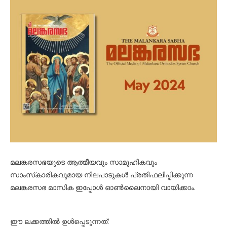
മലങ്കരസഭയുടെ ആത്മീയവും സാമൂഹികവും
സാംസ്‌കാരികവുമായ നിലപാടുകൾ പ്രതിഫലിപ്പിക്കുന്ന
മലങ്കരസഭ മാസിക ഇപ്പോൾ ഓൺലൈനായി വായിക്കാം.
ഈ ലക്കത്തിൽ ഉൾപ്പെടുന്നത്: