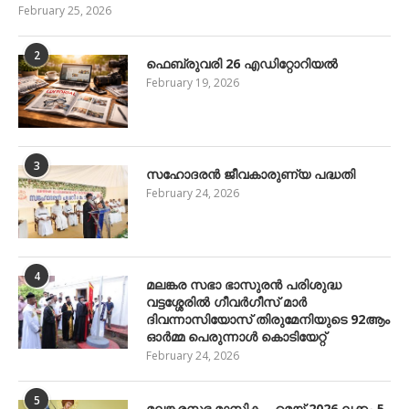
February 25, 2026
2
ഫെബ്രുവരി 26 എഡിറ്റോറിയൽ
February 19, 2026
3
സഹോദരൻ ജീവകാരുണ്യ പദ്ധതി
February 24, 2026
4
മലങ്കര സഭാ ഭാസുരൻ പരിശുദ്ധ
വട്ടശ്ശേരിൽ ഗീവർഗീസ് മാർ
ദിവന്നാസിയോസ് തിരുമേനിയുടെ 92ആം
ഓർമ്മ പെരുന്നാൾ കൊടിയേറ്റ്
February 24, 2026
5
മലങ്കരസഭ മാസിക – മെയ് 2026 ലക്കം 5