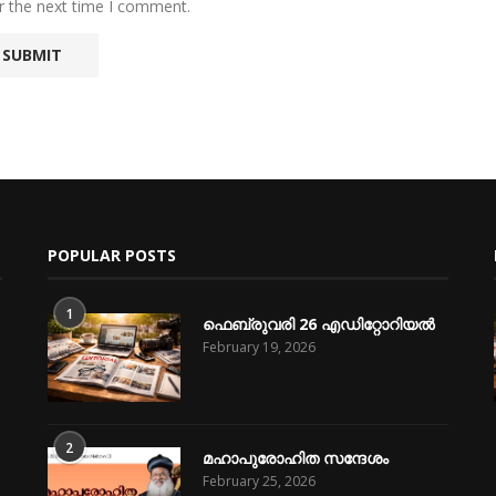
r the next time I comment.
POPULAR POSTS
1
ഫെബ്രുവരി 26 എഡിറ്റോറിയൽ
February 19, 2026
2
മഹാപുരോഹിത സന്ദേശം
February 25, 2026