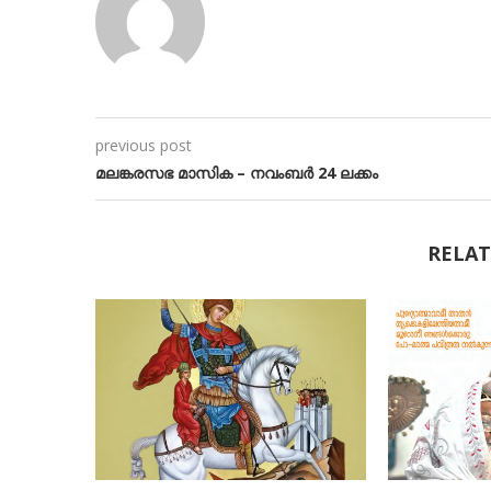
previous post
മലങ്കരസഭ മാസിക – നവംബർ 24 ലക്കം
RELAT