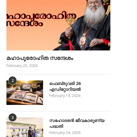
മഹാപുരോഹിത സന്ദേശം
February 25, 2026
2
ഫെബ്രുവരി 26
എഡിറ്റോറിയൽ
February 19, 2026
3
സഹോദരൻ ജീവകാരുണ്യ
പദ്ധതി
February 24, 2026