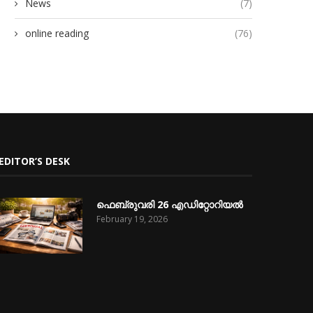
News
(7)
online reading
(76)
EDITOR’S DESK
ഫെബ്രുവരി 26 എഡിറ്റോറിയൽ
February 19, 2026