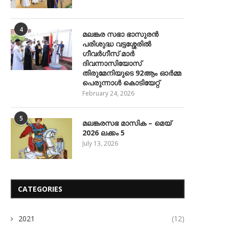
4
മലങ്കര സഭാ ഭാസുരൻ
പരിശുദ്ധ വട്ടശ്ശേരിൽ
ഗീവർഗീസ് മാർ
ദിവന്നാസിയോസ്
തിരുമേനിയുടെ 92ആം ഓർമ്മ
പെരുന്നാൾ കൊടിയേറ്റ്
February 24, 2026
5
മലങ്കരസഭ മാസിക – മെയ്
2026 ലക്കം 5
July 13, 2026
CATEGORIES
2021
(12)