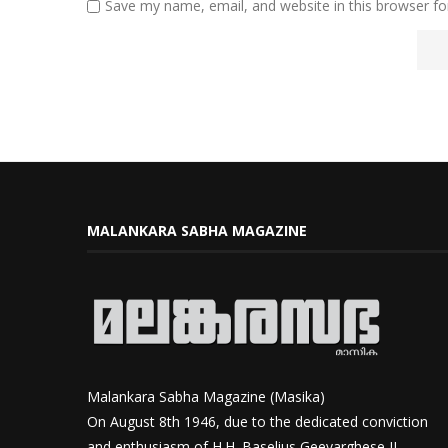
Save my name, email, and website in this browser fo
MALANKARA SABHA MAGAZINE
Malankara Sabha Magazine (Masika)
On August 8th 1946, due to the dedicated conviction
and enthusiasm of H.H. Baselius Geevarghese II